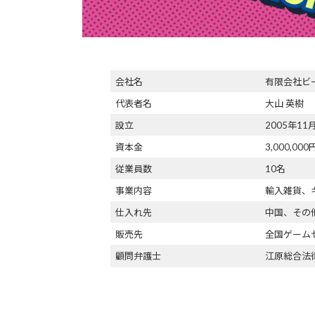
会社名
有限会社ビ
代表者名
大山 英樹
設立
2005年11
資本金
3,000,000
従業員数
10名
事業内容
輸入雑貨、
仕入れ先
中国、その
販売先
全国ゲーム
顧問弁護士
江原総合法