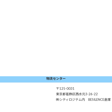
物流センター
〒125-0031
東京都葛飾区西水元3-26-22
㈱シティロジテム内 BESILENCE倉庫