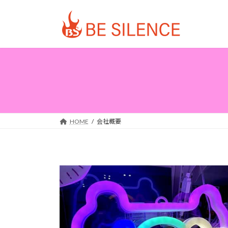
コ
ナ
ン
ビ
テ
ゲ
ン
ー
ツ
シ
へ
ョ
ス
ン
キ
に
ッ
移
プ
動
HOME
会社概要