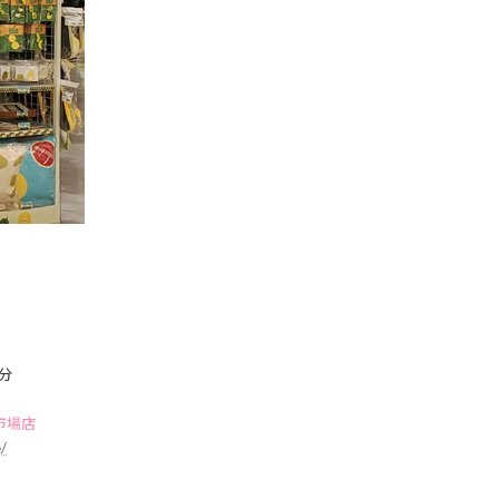
0分
天市場店
/